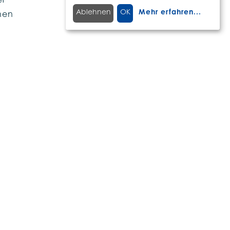
er
Ablehnen
OK
Mehr erfahren
...
hen